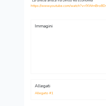
“La Grecia antica fra Diritto ed Economia”
https://www.youtube.com/watch?
v=fXWrnBro8
Immagini
Allegati
Allegato #1