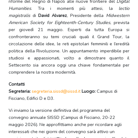
riforme del Regno di Napoli alle nuove frontiere del
Digital
Humanities
. Tra i momenti più attesi, la
lectio
magistralis
di
David Alvarez
, Presidente della
Midwestern
American Society for Eighteenth-Century Studies
, prevista
per giovedì 21 maggio. Esperti da tutta Europa si
confronteranno su temi cruciali quali il Grand Tour, la
circolazione delle idee, le reti epistolari femminili e l’eredità
politica della Rivoluzione. Un appuntamento imperdibile per
studiosi e appassionati, volto a dimostrare quanto il
Settecento sia ancora oggi una chiave fondamentale per
comprendere la nostra modernità.
Contatti
Segreteria:
segreteria.sissd@sissd.it
Luogo:
Campus di
Fisciano, Edifici D e D3.
Vi inviamo la versione definitiva del programma del
convegno annuale SISSD (Campus di Fisciano, 20-22
maggio 2026). Ne approfittiamo anche per ricordare agli
interessati che nei giorni del convegno sarà attivo un