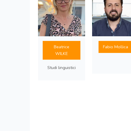
Beatrice
Fabio Mollica
WILKE
Studi linguistici