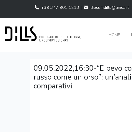
+39 347 901 1213 |
dipsumdills@unisa.it
HOME
09.05.2022,16:30-“E bevo co
russo come un orso”: un’anali
comparativi