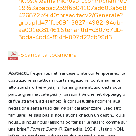
https://teams.microsoft.com/l/channel/
19%3a5abac259f6504107ad603a568
426872b%40thread.tacv2/Generale?
groupId=7ffce09f-3827-4982-94db-
aa001ec81461&tenantId=c30767db-
3dda-4dd4-8°4d-097d22cb99d3
-Scarica la locandina
Abstract
È frequente, nel francese orale contemporaneo, la
costruzione sintattica in cui la negazione, contrariamente
allo standard (
ne
+
pas
), si forma grazie all’uso della sola
parola grammaticale
pas
(< passum). Anche nel doppiaggio
di film stranieri, ad esempio, è consuetudine ricorrere alla
negazione senza l’uso del
ne
per caratterizzare il registro
familiare: “Je sais pas si nous avons chacun un destin... ou si
nous... si nous nous laissons porter par le hasard comme sur
une brise.”
Forrest Gump
(R. Zemeckis, 1994) Il latino NON,