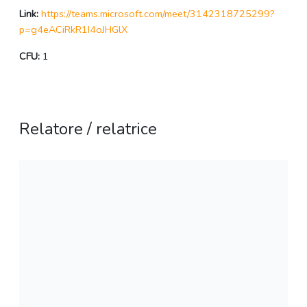
Link:
https://teams.microsoft.com/meet/3142318725299?
p=g4eACiRkR1I4oJHGlX
CFU:
1
Relatore / relatrice