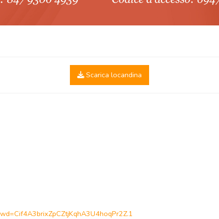
Scarica locandina
?pwd=Cif4A3brixZpCZtjKqhA3U4hoqPr2Z.1