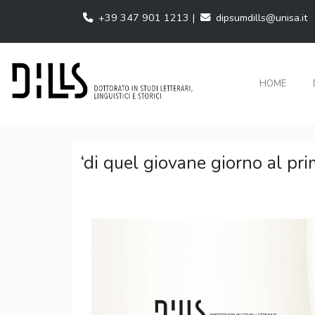
+39 347 901 1213 |
dipsumdills@unisa.it
HOME
‘di quel giovane giorno al pri