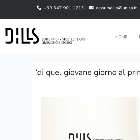
+39 347 901 1213 |
dipsumdills@unisa.it
HOME
‘di quel giovane giorno al pri