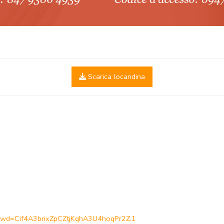
Scarica locandina
?pwd=Cif4A3brixZpCZtjKqhA3U4hoqPr2Z.1