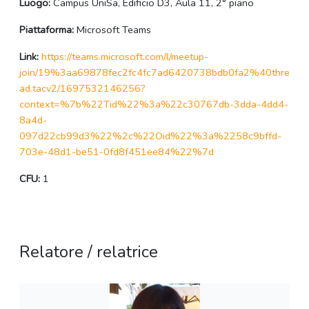
Luogo:
Campus UniSa, Edificio D3, Aula 11, 2° piano
Piattaforma:
Microsoft Teams
Link:
https://teams.microsoft.com/l/meetup-
join/19%3aa69878fec2fc4fc7ad6420738bdb0fa2%40thre
ad.tacv2/1697532146256?
context=%7b%22Tid%22%3a%22c30767db-3dda-4dd4-
8a4d-
097d22cb99d3%22%2c%22Oid%22%3a%2258c9bffd-
703e-48d1-be51-0fd8f451ee84%22%7d
CFU:
1
Relatore / relatrice