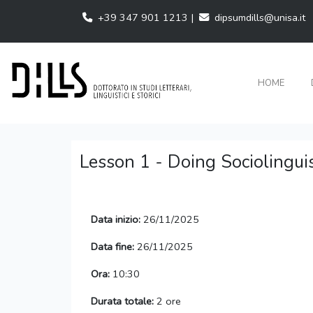
+39 347 901 1213 |
dipsumdills@unisa.it
HOME
Lesson 1 - Doing Sociolingui
Data inizio:
26/11/2025
Data fine:
26/11/2025
Ora:
10:30
Durata totale:
2 ore