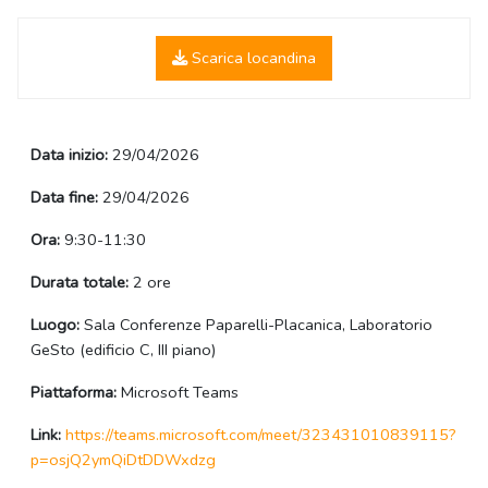
Scarica locandina
Data inizio:
29/04/2026
Data fine:
29/04/2026
Ora:
9:30-11:30
Durata totale:
2 ore
Luogo:
Sala Conferenze Paparelli-Placanica, Laboratorio
GeSto (edificio C, III piano)
Piattaforma:
Microsoft Teams
Link:
https://teams.microsoft.com/meet/323431010839115?
p=osjQ2ymQiDtDDWxdzg