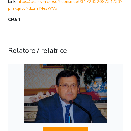
Link:
https://teams.microsoft.com/meet/317283209734233?
p=rkqnvqNdz2rnMezWVo
CFU:
1
Relatore / relatrice