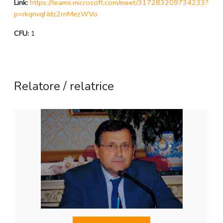
Link:
https://teams.microsoft.com/meet/317283209734233?
p=rkqnvqNdz2rnMezWVo
CFU:
1
Relatore / relatrice