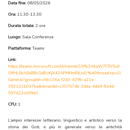
Data fine:
08/05/2026
Ora:
11.30-13.30
Durata totale:
2 ore
Luogo:
Sala Conferenze
Piattaforma:
Teams
Link:
https://teams.microsoft.com/l/channel/19%3AbaW7FZV5xK
OIfHL5bASkBBcGdBoKjX42APMNmRJLIvI1%40thread.tacv2/
General?groupId=cfdcc16a-f2d3-429b-a21e-
392121b047ba&tenantId=c30767db-3dda-4dd4-8a4d-
097d22cb99d3
CFU:
1
L’ampio interesse letterario, linguistico e artistico verso la
storia dei Goti, e più in generale verso le antichità