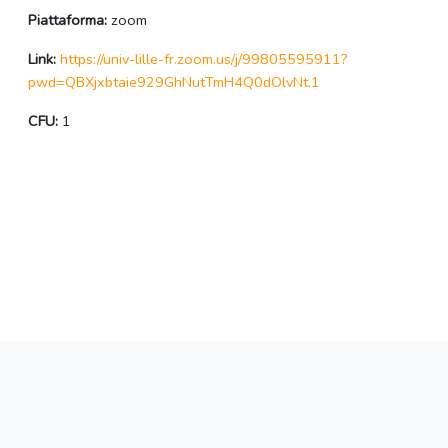
Piattaforma:
zoom
Link:
https://univ-lille-fr.zoom.us/j/99805595911?
pwd=QBXjxbtaie929GhNutTmH4Q0dOlvNt.1
CFU:
1