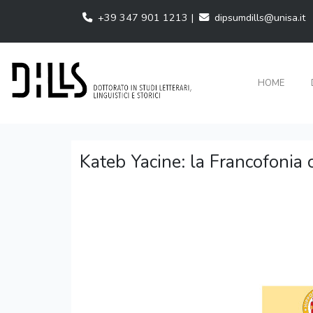
+39 347 901 1213 |
dipsumdills@unisa.it
HOME
Kateb Yacine: la Francofonia 