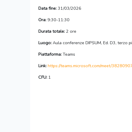
Data fine:
31/03/2026
Ora:
9:30-11:30
Durata totale:
2 ore
Luogo:
Aula conferenze DIPSUM, Ed. D3, terzo p
Piattaforma:
Teams
Link:
https://teams.microsoft.com/meet/38280
CFU:
1