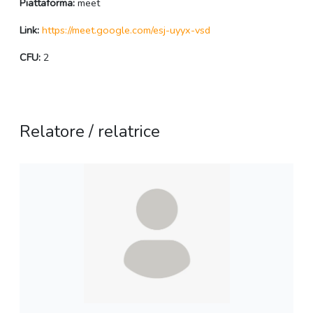
Piattaforma:
meet
Link:
https://meet.google.com/esj-uyyx-vsd
CFU:
2
Relatore / relatrice