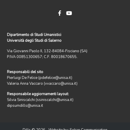
Dipartimento di Studi Umanistici
Università degli Studi di Salerno
Via Giovanni Paolo II, 132-84084-Fisciano (SA)
P.IVA 00851300657; C.F. 80018670655.
Responsabili del sito
Pierluigi De Felice (pdefelice@unisa.it)
Valeria Anna Vaccaro (vvaccaro@unisa.it)
Responsabile aggiornamenti layout:
Silvia Siniscalchi (ssiniscalchi@unisa.it)
dipsumdills@unisa.it
Dills © 2026 - Website by:
Sokan Communication