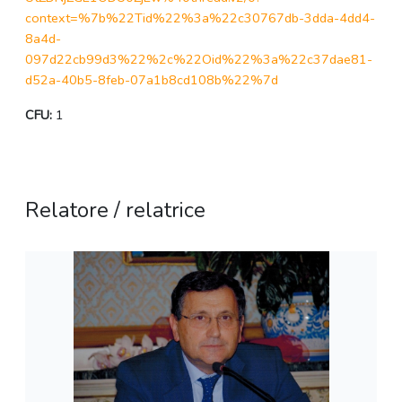
context=%7b%22Tid%22%3a%22c30767db-3dda-4dd4-
8a4d-
097d22cb99d3%22%2c%22Oid%22%3a%22c37dae81-
d52a-40b5-8feb-07a1b8cd108b%22%7d
CFU:
1
Relatore / relatrice