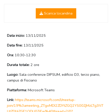
Scarica locandina
Data inizio:
13/11/2025
Data fine:
13/11/2025
Ora:
10:30-12:30
Durata totale:
2 ore
Luogo:
Sala conferenze DIPSUM, edificio D3, terzo piano,
campus di Fisciano
Piattaforma:
Microsoft Teams
Link:
https://teams.microsoft.com/l/meetup-
join/19%3ameeting_ZTgxMDI2ZDYtZGQ2YS00ZjMzLTg3NT
UtZDNjZGE1ODU0ZjEw%40thread.v2/0?