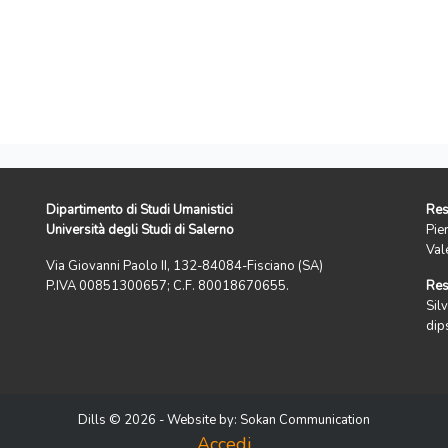
Dipartimento di Studi Umanistici
Res
Università degli Studi di Salerno
Pie
Val
Via Giovanni Paolo II, 132-84084-Fisciano (SA)
P.IVA 00851300657; C.F. 80018670655.
Res
Silv
dip
Dills © 2026 - Website by:
Sokan Communication
Accedi