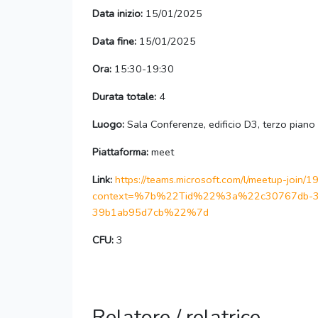
Data inizio:
15/01/2025
Data fine:
15/01/2025
Ora:
15:30-19:30
Durata totale:
4
Luogo:
Sala Conferenze, edificio D3, terzo piano
Piattaforma:
meet
Link:
https://teams.microsoft.com/l/meetup-j
context=%7b%22Tid%22%3a%22c30767db-3
39b1ab95d7cb%22%7d
CFU:
3
Relatore / relatrice