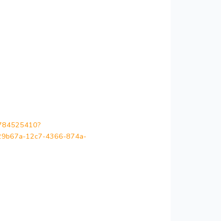
36784525410?
b67a-12c7-4366-874a-