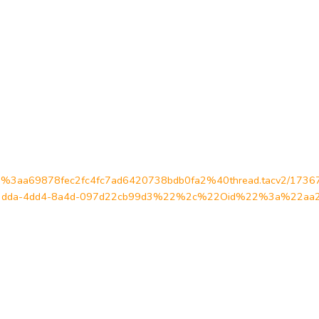
oin/19%3aa69878fec2fc4fc7ad6420738bdb0fa2%40thread.tacv2/17
dda-4dd4-8a4d-097d22cb99d3%22%2c%22Oid%22%3a%22aa29