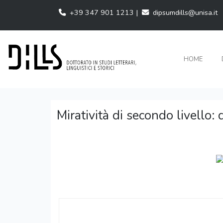
+39 347 901 1213 |
dipsumdills@unisa.it
HOME
Miratività di secondo livello: