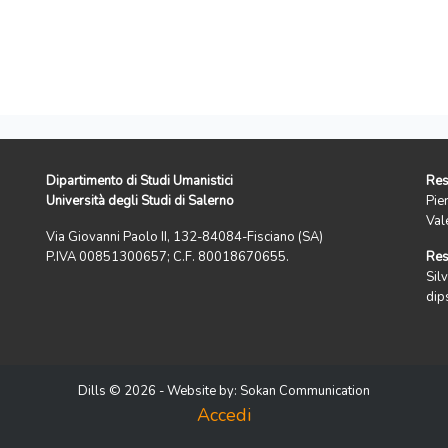
Dipartimento di Studi Umanistici
Res
Università degli Studi di Salerno
Pie
Val
Via Giovanni Paolo II, 132-84084-Fisciano (SA)
P.IVA 00851300657; C.F. 80018670655.
Res
Silv
dip
Dills © 2026 - Website by:
Sokan Communication
Accedi