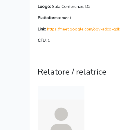
Luogo:
Sala Conferenze, D3
Piattaforma:
meet
Link:
https://meet.google.com/ogv-adco-gdk
CFU:
1
Relatore / relatrice