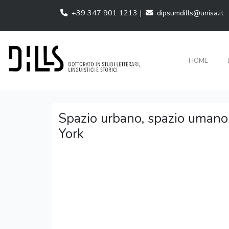
+39 347 901 1213 |
dipsumdills@unisa.it
HOME
Spazio urbano, spazio umano:
York