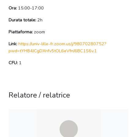
Ora:
15:00-17:00
Durata totale:
2h
Piattaforma:
zoom
Link:
https://univ-lille-fr.zoom.us/j/98070280752?
pwd=tYH84JCgDXnfv5tOL6eVfnJ6BC1S6v.1
CFU:
1
Relatore / relatrice