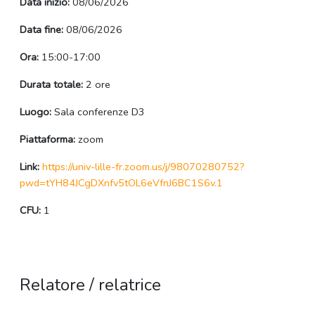
Data inizio:
08/06/2026
Data fine:
08/06/2026
Ora:
15:00-17:00
Durata totale:
2 ore
Luogo:
Sala conferenze D3
Piattaforma:
zoom
Link:
https://univ-lille-fr.zoom.us/j/98070280752?
pwd=tYH84JCgDXnfv5tOL6eVfnJ6BC1S6v.1
CFU:
1
Relatore / relatrice