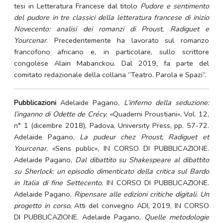
tesi in Letteratura Francese dal titolo
Pudore e sentimento
del pudore in tre classici della letteratura francese di inizio
Novecento: analisi dei romanzi di Proust, Radiguet e
Yourcenar
. Precedentemente ha lavorato sul romanzo
francofono africano e, in particolare, sullo scrittore
congolese Alain Mabanckou. Dal 2019, fa parte del
comitato redazionale della collana “Teatro. Parola e Spazi”.
Pubblicazioni
Adelaide Pagano,
L’inferno della seduzione:
l’inganno di Odette de Crécy
, «Quaderni Proustiani», Vol. 12,
n° 1 (dicembre 2018), Padova, University Press, pp. 57-72.
Adelaide Pagano,
La pudeur chez Proust, Radiguet et
Yourcenar
, «Sens public», IN CORSO DI PUBBLICAZIONE.
Adelaide Pagano,
Dal dibattito su Shakespeare al dibattito
su Sherlock: un episodio dimenticato della critica sul Bardo
in Italia di fine Settecento
, IN CORSO DI PUBBLICAZIONE.
Adelaide Pagano,
Ripensare alle edizioni critiche digitali. Un
progetto in corso
, Atti del convegno ADI, 2019, IN CORSO
DI PUBBLICAZIONE. Adelaide Pagano,
Quelle metodologie