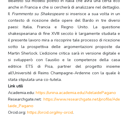
dibattito sui modelli poetici in Italia che avrà una certa eco
anche in Francia e che si cercherà di analizzare nel dettaglio.
Il
Frammento su Shakespeare
si inserisce a sua volta in un
contesto di ricezione delle opere del Bardo in tre diversi
paesi: Italia, Francia e Regno Unito. La questione
shakespeariana di fine XVIII secolo è largamente studiata e
il presente lavoro mira a riscoprire tale processo di ricezione
sotto la prospettiva delle argomentazioni proposte da
Martin Sherlock. L’edizione critica sarà in versione digitale e
si svilupperò con l’ausilio e le competenze della casa
editrice ETS di Pisa, partner del progetto insieme
all’Université di Reims Champagne-Ardenne con la quale è
stata stipulata una co-tutela.
Link utili
Academia.edu:
https://unina.academia.edu/AdelaidePagano
Researchgate.net:
https://www.researchgate.net/profile/Ade
laide_Pagano
Orcid.org:
https://orcid.org/my-orcid
.