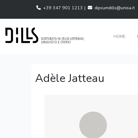
+39 347 901 1213 |
dipsumdills@unisa.it
HOME
Adèle Jatteau