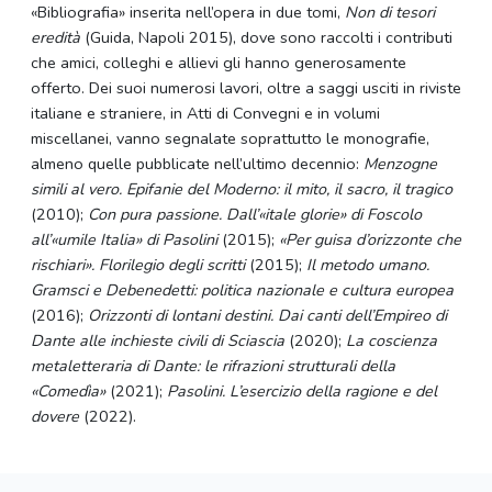
«Bibliografia» inserita nell’opera in due tomi,
Non di tesori
eredità
(Guida, Napoli 2015), dove sono raccolti i contributi
che amici, colleghi e allievi gli hanno generosamente
offerto. Dei suoi numerosi lavori, oltre a saggi usciti in riviste
italiane e straniere, in Atti di Convegni e in volumi
miscellanei, vanno segnalate soprattutto le monografie,
almeno quelle pubblicate nell’ultimo decennio:
Menzogne
simili al vero. Epifanie del Moderno: il mito, il sacro, il tragico
(2010);
Con pura passione. Dall’«itale glorie» di Foscolo
all’«umile Italia» di Pasolini
(2015);
«Per guisa d’orizzonte che
rischiari». Florilegio degli scritti
(2015);
Il metodo umano.
Gramsci e Debenedetti: politica nazionale e cultura europea
(2016);
Orizzonti di lontani destini.
Dai canti dell’Empireo di
Dante alle inchieste civili di Sciascia
(2020);
La coscienza
metaletteraria di Dante:
le rifrazioni strutturali della
«Comedìa»
(2021);
Pasolini. L’esercizio della ragione e del
dovere
(2022).