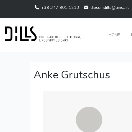
+39 347 901 1213 |
dipsumdills@unisa.it
HOME
Anke Grutschus