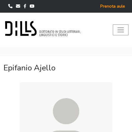
Prenota aule
Epifanio Ajello