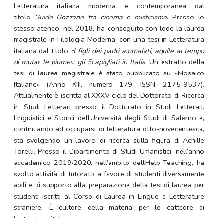
Letteratura italiana moderna e contemporanea dal
titolo
Guido Gozzano tra cinema e misticismo
. Presso lo
stesso ateneo, nel 2018, ha conseguito con lode la laurea
magistrale in Filologia Moderna, con una tesi in Letteratura
italiana dal titolo
«I figli dei padri ammalati, aquile al tempo
di mutar le piume»: gli Scapigliati in Italia
. Un estratto della
tesi di laurea magistrale è stato pubblicato su «Mosaico
Italiano» (Anno XIII, numero 179, ISSN: 2175-9537).
Attualmente è iscritta al XXXV ciclo del Dottorato di Ricerca
in Studi Letterari presso il Dottorato in Studi Letterari,
Linguistici e Storici dell’Università degli Studi di Salerno e,
continuando ad occuparsi di letteratura otto-novecentesca,
sta svolgendo un lavoro di ricerca sulla figura di Achille
Torelli. Presso il Dipartimento di Studi Umanistici, nell’anno
accademico 2019/2020, nell’ambito dell’Help Teaching, ha
svolto attività di tutorato a favore di studenti diversamente
abili e di supporto alla preparazione della tesi di laurea per
studenti iscritti al Corso di Laurea in Lingue e Letterature
straniere. È cultore della materia per le cattedre di