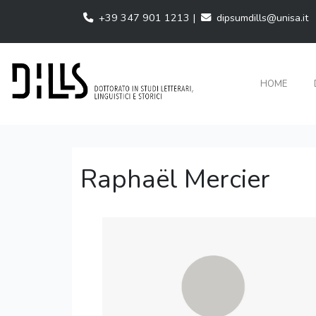
+39 347 901 1213 |
dipsumdills@unisa.it
HOME
Raphaël Mercier