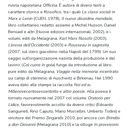
rivista napoletana
Officina
. È autore di diversi testi a
carattere storico e filosofico, tra i quali
Le classi sociali in
Marx e Lenin
(CUEN, 1978),
Il nuovo disordine mondiale
,
libro collettaneo redatto assieme a Michel Husson, Daniel
Bensaid e altri (Nuove edizioni internazionali, 2002), e i
volumi, editi da Melagrana,
Karl Marx filosofo
(2003),
L’eresia dell’Occidente
(2003) e
Rousseau in sagrestia
(2007, sul clero giacobino nella Napoli del 1799). Un suo
saggio sull’organizzazione nazista della produzione e del
lavoro (
Col cuore in gola
) funge da introduzione al libro,
pure edito da Melagrana,
Viaggio nella memoria
, incentrato
sui campi di sterminio di Auschwitz e Birkenau. Nel 1990
aveva dato alle stampe la raccolta
Noi ed io.
Millenovecentosessantotto e altre poesie
. Alla poesia è
tornato nuovamente nel 2007 col volume
Oratorio per
Lidice
, favorevolmente accolto da diversi critici (Edoardo
Sanguineti, Rino Caputo, Mario Morcellini, Umberto Todini) e
vincitore del Premio Zingarelli 2010; poi ancora con
Brindisi
a don Giovanni
(Melagrana 2010) e la silloge
In provvisorio