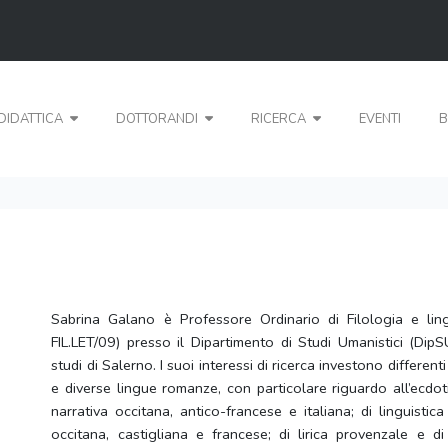
DIDATTICA
DOTTORANDI
RICERCA
EVENTI
B
Sabrina Galano è Professore Ordinario di Filologia e lin
FIL.LET/09) presso il Dipartimento di Studi Umanistici (DipS
studi di Salerno. I suoi interessi di ricerca investono different
e diverse lingue romanze, con particolare riguardo all’ecdot
narrativa occitana, antico-francese e italiana; di linguistica
occitana, castigliana e francese; di lirica provenzale e di