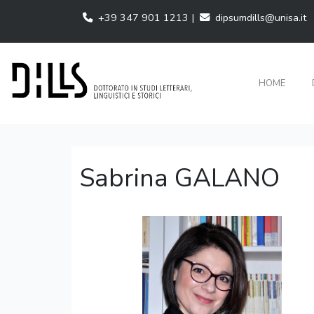
+39 347 901 1213 |
dipsumdills@unisa.it
HOME
Sabrina GALANO