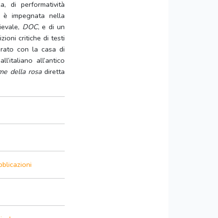
a, di performatività
2 è impegnata nella
ievale,
DOC
, e di un
zioni critiche di testi
orato con la casa di
’italiano all’antico
me della rosa
diretta
bblicazioni