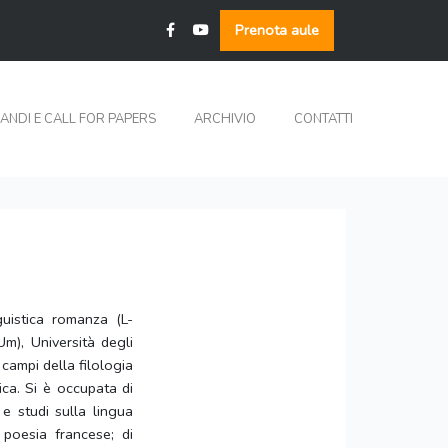
Prenota aule
ANDI E CALL FOR PAPERS
ARCHIVIO
CONTATTI
guistica romanza (L-
Um), Università degli
i campi della filologia
ica. Si è occupata di
 e studi sulla lingua
 poesia francese; di