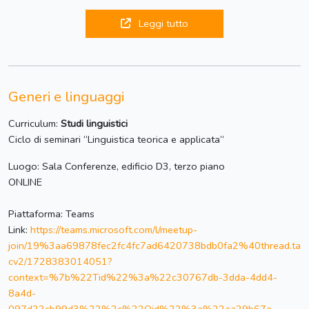
Leggi tutto
Generi e linguaggi
Curriculum:
Studi linguistici
Ciclo di seminari “Linguistica teorica e applicata“
Luogo: Sala Conferenze, edificio D3, terzo piano
ONLINE
Piattaforma: Teams
Link:
https://teams.microsoft.com/l/meetup-
join/19%3aa69878fec2fc4fc7ad6420738bdb0fa2%40thread.ta
cv2/1728383014051?
context=%7b%22Tid%22%3a%22c30767db-3dda-4dd4-
8a4d-