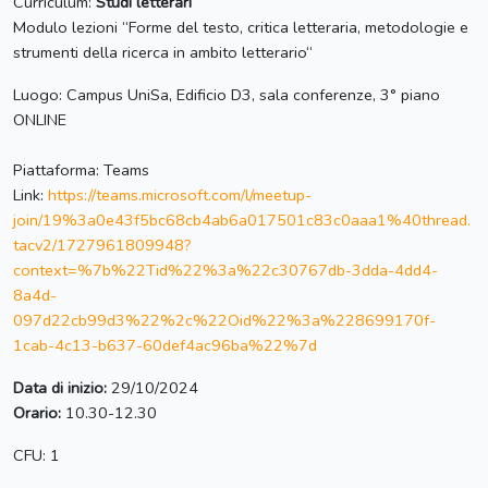
Curriculum:
Studi letterari
Modulo lezioni “Forme del testo, critica letteraria, metodologie e
strumenti della ricerca in ambito letterario“
Luogo: Campus UniSa, Edificio D3, sala conferenze, 3° piano
ONLINE
Piattaforma: Teams
Link:
https://teams.microsoft.com/l/meetup-
join/19%3a0e43f5bc68cb4ab6a017501c83c0aaa1%40thread.
tacv2/1727961809948?
context=%7b%22Tid%22%3a%22c30767db-3dda-4dd4-
8a4d-
097d22cb99d3%22%2c%22Oid%22%3a%228699170f-
1cab-4c13-b637-60def4ac96ba%22%7d
Data di inizio:
29/10/2024
Orario:
10.30-12.30
CFU: 1