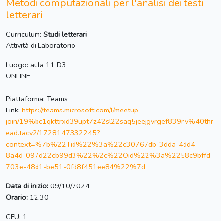
Metodi computazionali per l'analisi dei testi
letterari
Curriculum:
Studi letterari
Attività di Laboratorio
Luogo: aula 11 D3
ONLINE
Piattaforma: Teams
Link:
https://teams.microsoft.com/l/meetup-
join/19%bc1qkttrxd39upt7z42sl22saq5jeejgvrgef839nv%40thr
ead.tacv2/1728147332245?
context=%7b%22Tid%22%3a%22c30767db-3dda-4dd4-
8a4d-097d22cb99d3%22%2c%22Oid%22%3a%2258c9bffd-
703e-48d1-be51-0fd8f451ee84%22%7d
Data di inizio:
09/10/2024
Orario:
12.30
CFU: 1