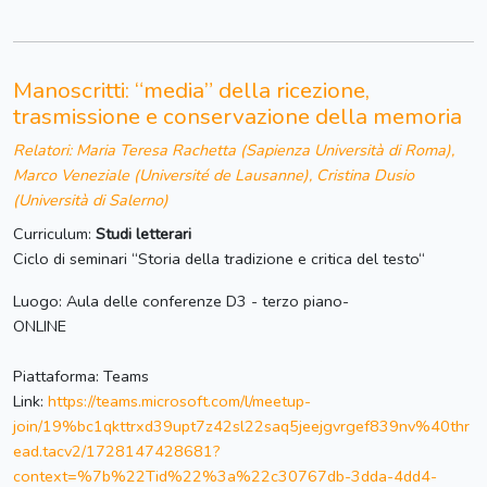
Manoscritti: “media” della ricezione,
trasmissione e conservazione della memoria
Relatori: Maria Teresa Rachetta (Sapienza Università di Roma),
Marco Veneziale (Université de Lausanne), Cristina Dusio
(Università di Salerno)
Curriculum:
Studi letterari
Ciclo di seminari “Storia della tradizione e critica del testo“
Luogo: Aula delle conferenze D3 - terzo piano-
ONLINE
Piattaforma: Teams
Link:
https://teams.microsoft.com/l/meetup-
join/19%bc1qkttrxd39upt7z42sl22saq5jeejgvrgef839nv%40thr
ead.tacv2/1728147428681?
context=%7b%22Tid%22%3a%22c30767db-3dda-4dd4-