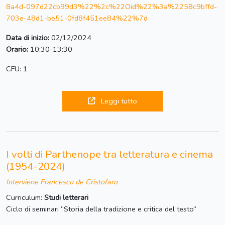
8a4d-097d22cb99d3%22%2c%22Oid%22%3a%2258c9bffd-
703e-48d1-be51-0fd8f451ee84%22%7d
Data di inizio:
02/12/2024
Orario:
10:30-13:30
CFU: 1
Leggi tutto
I volti di Parthenope tra letteratura e cinema
(1954-2024)
Interviene Francesco de Cristofaro
Curriculum:
Studi letterari
Ciclo di seminari “Storia della tradizione e critica del testo“