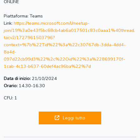
ONLINE
Piattaforma: Teams
Link:
https://teams.microsoft.com/l/meetup-
join/19%3a0e43f5bc68cb4ab6a017501c83c0aaa1%40thread.
tacv2/1727961503796?
context=%7b%22Tid%22%3a%22c30767db-3dda-4dd4-
8a4d-
097d22cb99d3%22%2c%22Oid%22%3a%228699170f-
1cab-4c13-b637-60def4ac96ba%22%7d
Data di inizio:
21/10/2024
Orario:
14.30-16.30
CFU: 1
Leggi tutto