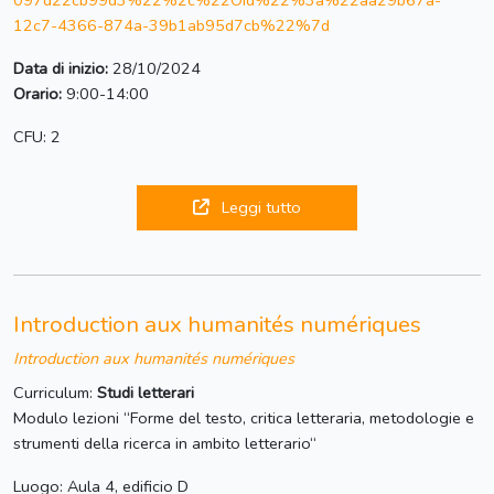
097d22cb99d3%22%2c%22Oid%22%3a%22aa29b67a-
12c7-4366-874a-39b1ab95d7cb%22%7d
Data di inizio:
28/10/2024
Orario:
9:00-14:00
CFU: 2
Leggi tutto
Introduction aux humanités numériques
Introduction aux humanités numériques
Curriculum:
Studi letterari
Modulo lezioni “Forme del testo, critica letteraria, metodologie e
strumenti della ricerca in ambito letterario“
Luogo: Aula 4, edificio D