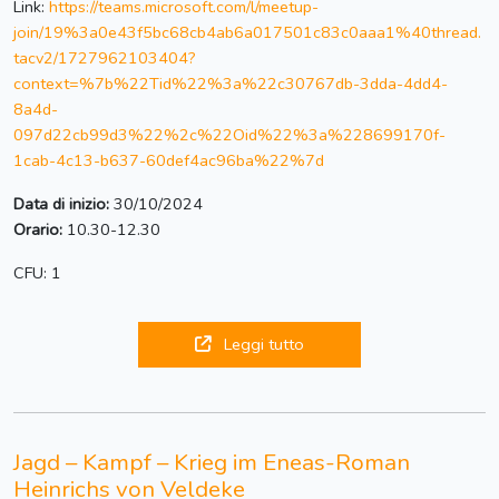
Link:
https://teams.microsoft.com/l/meetup-
join/19%3a0e43f5bc68cb4ab6a017501c83c0aaa1%40thread.
tacv2/1727962103404?
context=%7b%22Tid%22%3a%22c30767db-3dda-4dd4-
8a4d-
097d22cb99d3%22%2c%22Oid%22%3a%228699170f-
1cab-4c13-b637-60def4ac96ba%22%7d
Data di inizio:
30/10/2024
Orario:
10.30-12.30
CFU: 1
Leggi tutto
Jagd – Kampf – Krieg im Eneas-Roman
Heinrichs von Veldeke