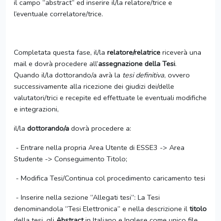
il campo “abstract” ed inserire il/la relatore/trice e
l’eventuale correlatore/trice.
Completata questa fase, il/la
relatore/relatrice
riceverà una
mail e dovrà procedere all’
assegnazione della Tesi
.
Quando il/la dottorando/a avrà la
tesi definitiva
, ovvero
successivamente alla ricezione dei giudizi dei/delle
valutatori/trici e recepite ed effettuate le eventuali modifiche
e integrazioni,
il/la
dottorando/a
dovrà procedere a:
- Entrare nella propria Area Utente di ESSE3 -> Area
Studente -> Conseguimento Titolo;
- Modifica Tesi/Continua col procedimento caricamento tesi
- Inserire nella sezione “Allegati tesi”: La Tesi
denominandola “Tesi Elettronica” e nella descrizione il
titolo
della tesi, gli
Abstract
in Italiano e Inglese come unico file