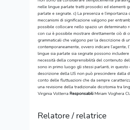
non sono da considerare semplicemente paralingu
nelle lingue parlate tratti prosodici ed elementi ge
parlate e segnate. c) La presenza e l’importanza d
meccanismi di significazione valgono per entrambe 
possibile collocare nello spazio un determinato refe
con cui è possibile mostrare direttamente ciò di c
grammaticali che valgono per la descrizione di u
contemporaneamente, ovvero indicare l’agente, l’a
lingue sia parlate sia segnate possono includere u
necessità della comprensibilità del contenuto dell
sono in primo luogo gli stessi parlanti, in questo
descrizione della LIS non può prescindere dalla 
conto delle fluttuazioni che da sempre caratterizz
una revisione della tradizionale dicotomia tra l
Virginia Volterra
Responsabili
Miriam Voghera Cla
Relatore / relatrice