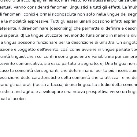
istici o di accompagnamento, ma rivestono la stessa importanza dell
stuali vanno considerati fenomeni linguistici a tutti gli effetti. La ‘mul
i fenomeni iconici è ormai riconosciuta non solo nelle lingue dei segni
le modalità espressive. Tutti gli esseri umani possono infatti esprimer
rente, il dire/nominare (describing) che permette di definire e descriver
ui si parla. d) Le lingue utilizzate nel mondo funzionano in maniera d
na lingua possono funzionare per la descrizione di un’altra. Un singo
zione e l’oggetto dell’evento, così come avviene in lingue parlate tipo
nità linguistiche i cui confini sono gradienti e variabili ma pur sempre
’evento comunicativo, sia esso parlato o segnato. e) Una lingua non si
 caso la comunità dei segnanti, che determinano, per lo più inconsciame
descrizione delle caratteristiche della comunità che la utilizza e ne
ano gli usi orali (faccia a faccia) di una lingua. Lo studio della comun
inguistico and agito, e a sviluppare una nuova prospettiva verso un l
udio Iacobini