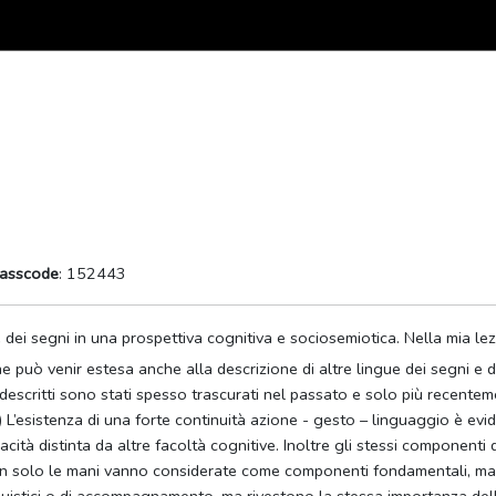
asscode
: 152443
 dei segni in una prospettiva cognitiva e sociosemiotica. Nella mia le
he può venir estesa anche alla descrizione di altre lingue dei segni e d
scritti sono stati spesso trascurati nel passato e solo più recentement
) L’esistenza di una forte continuità azione - gesto – linguaggio è evide
ità distinta da altre facoltà cognitive. Inoltre gli stessi componenti 
on solo le mani vanno considerate come componenti fondamentali, ma a