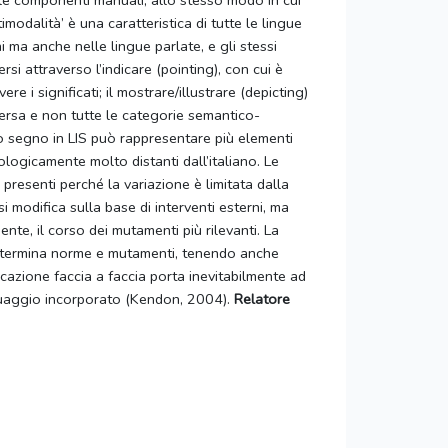
e componenti manuali, allo stesso modo in cui
timodalità’ è una caratteristica di tutte le lingue
 ma anche nelle lingue parlate, e gli stessi
si attraverso l’indicare (pointing), con cui è
e i significati; il mostrare/illustrare (depicting)
iversa e non tutte le categorie semantico-
lo segno in LIS può rappresentare più elementi
logicamente molto distanti dall’italiano. Le
 presenti perché la variazione è limitata dalla
 modifica sulla base di interventi esterni, ma
nte, il corso dei mutamenti più rilevanti. La
 determina norme e mutamenti, tenendo anche
icazione faccia a faccia porta inevitabilmente ad
inguaggio incorporato (Kendon, 2004).
Relatore