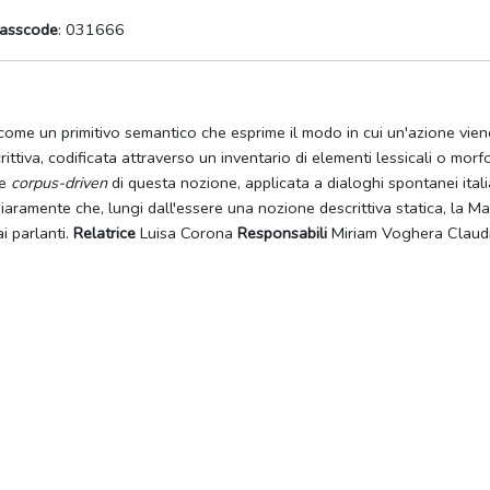
asscode
: 031666
come un primitivo semantico che esprime il modo in cui un'azione vien
va, codificata attraverso un inventario di elementi lessicali o morfo-
 e
corpus-driven
di questa nozione, applicata a dialoghi spontanei italia
chiaramente che, lungi dall'essere una nozione descrittiva statica, la
i parlanti.
Relatrice
Luisa Corona
Responsabili
Miriam Voghera Claudi