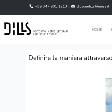
+39 347 901 1213 |
dipsumdills@unisa.it
HOME
Definire la maniera attraverso