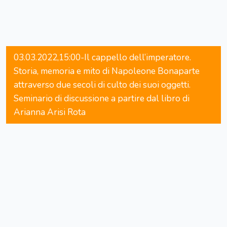
03.03.2022,15:00-Il cappello dell’imperatore.
Storia, memoria e mito di Napoleone Bonaparte
attraverso due secoli di culto dei suoi oggetti.
Seminario di discussione a partire dal libro di
Arianna Arisi Rota