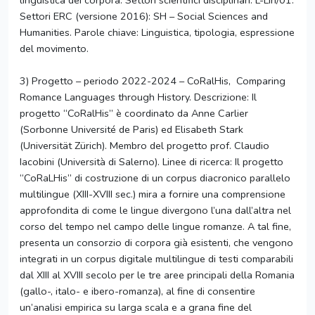
linguistica dei corpora. Settori scientifici disciplinari: L-Lin/01.
Settori ERC (versione 2016): SH – Social Sciences and
Humanities. Parole chiave: Linguistica, tipologia, espressione
del movimento.
3) Progetto – periodo 2022-2024 – CoRalHis, Comparing
Romance Languages through History. Descrizione: Il
progetto “CoRalHis” è coordinato da Anne Carlier
(Sorbonne Université de Paris) ed Elisabeth Stark
(Universität Zürich). Membro del progetto prof. Claudio
Iacobini (Università di Salerno). Linee di ricerca: Il progetto
“CoRaLHis” di costruzione di un corpus diacronico parallelo
multilingue (XIII-XVIII sec.) mira a fornire una comprensione
approfondita di come le lingue divergono l’una dall’altra nel
corso del tempo nel campo delle lingue romanze. A tal fine,
presenta un consorzio di corpora già esistenti, che vengono
integrati in un corpus digitale multilingue di testi comparabili
dal XIII al XVIII secolo per le tre aree principali della Romania
(gallo-, italo- e ibero-romanza), al fine di consentire
un’analisi empirica su larga scala e a grana fine del