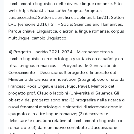
cambiamento linguistico nelle diverse lingue romanze. Sito
web: https://clunl.fcsh.unl.pt/en/projetos/projetos-
curso/coralhis/. Settori scientifici disciplinari: L-Lin/01. Settori
ERC (versione 2016): SH – Social Sciences and Humanities.
Parole chiave: Linguistica, diacronia, lingue romanze, corpus
multilingue, cambio linguistico.
4) Progetto – perido 2021-2024 – Microparametros y
cambio linguistico en morfologia y sintaxis en español y en
otras lenguas romanicas – “Proyectos de Generación de
Conocimiento” . Descrizione: Il progetto è finanziato dal
Ministerio de Ciencia e innovatióon (Spagna), coordinato da
Francesc Roca Urgell e Isabel Pujol Payet. Membro del
progetto prof. Claudio Iacobini (Università di Salerno). Gli
obiettivi del progetto sono tre: (1) progredire nella ricerca di
nuovi fenomeni morfologici e sintattici di microvariazione in
spagnolo e in altre lingue romanze; (2) descrivere e
delimitare le questioni relative al cambiamento linguistico in
romancio e (3) dare un nuovo contributo all’acquisizione