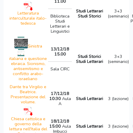
11.00
Studi Letterari
3+3
Letteratura
Biblioteca
Studi Storici
(seminario)
interculturale italo-
Studi
P
tedesca
Letterari e
Linguistici
Sinistra
13/12/18
15.00
Studi Storici
3+3
italiana e questione
Studi Letterari
(seminario)
ebraica. Sionismo,
antisemitismo e
Sala CIRC
conflitto arabo-
israeliano
Dante tra Virgilio e
Beatrice.
17/12/18
Presentazione del
10:30
Aula
Studi Letterari
3 (lezione)
volume.
A
Chiesa cattolica e
18/12/18
governo della
15:00
Aula
Studi Letterari
3 (lezione)
lettura nell'Italia del
Imbucci