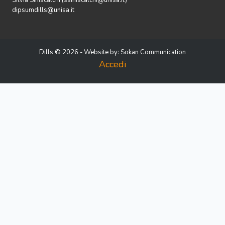
Silvia Siniscalchi (ssiniscalchi@unisa.it)
dipsumdills@unisa.it
Dills © 2026 - Website by:
Sokan Communication
Accedi