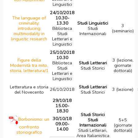
Linguistici
24/10/2018
The language of
10.30-
criminality:
13.30
Studi Linguistici
3
introducing
Biblioteca
Studi
(seminario)
multimodality in
Studi
Internazionali
linguistic research
Letterari e
Linguistici
25/10/2018
10.30
Figure della
3 (lezione,
Biblioteca
Studi Letterari
Modernità tra mito,
giornate
Studi
Studi Storici
storia, letteratura/1
dottorali)
Letterari e
Linguistici
Letteratura e storia
Studi Letterari
26/10/2018
3 (lezione)
del Novecento
Studi Storici
29/10/18
15.00-
18.30
Studi Storici
30/10/18
Borbonismo: un
Studi
5+5
09.00-
Internazionali
(giornate
confronto
14.00
Studi Letterari,
dottorali)
storiografico
Area Italianistica