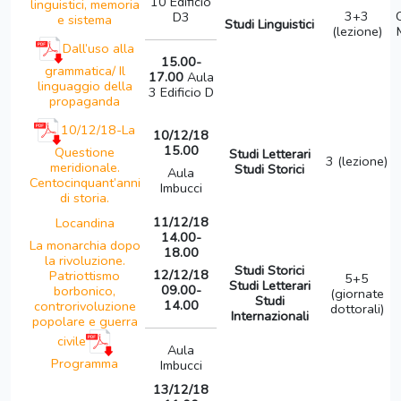
10 Edificio
linguistici, memoria
3+3
D3
e sistema
Studi Linguistici
(lezione)
Dall’uso alla
15.00-
grammatica/ Il
17.00
Aula
linguaggio della
3 Edificio D
propaganda
10/12/18-La
10/12/18
15.00
Questione
Studi Letterari
3 (lezione)
meridionale.
Studi Storici
Aula
Centocinquant’anni
Imbucci
di storia.
11/12/18
Locandina
14.00-
La monarchia dopo
18.00
la rivoluzione.
Studi Storici
12/12/18
Patriottismo
5+5
Studi Letterari
09.00-
borbonico,
(giornate
Studi
14.00
controrivoluzione
dottorali)
Internazionali
popolare e guerra
civile
Aula
Programma
Imbucci
13/12/18