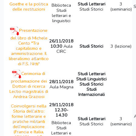
Goethe e la politica
Studi Letterari
3
Biblioteca
S
delle restituzioni
Studi Storici
(seminario)
Studi
letterari e
linguistici
Presentazione
del libro di Michele
26/11/2018
Cento "Tra
10:30
Aula
Studi Storici
3 (lezione)
capitalismo e
CIRC
amministrazione. Il
liberalismo atlantico
di F.S. Nitti"
Cerimonia di
Studi Letterari
Studi Linguistici
proclamazione dei
28/11/2018
Studi Storici
Dottori di ricerca
Aula Magna
Studi
Lectio magistralis di
Internazionali
Andrea Graziosi
29/11/2018
Coinvolgersi nella
12.30-
Storia dell’altro:
14.30
forme letterarie e
A
Studi Letterari
3
pratiche militanti
Biblioteca
Studi Storici
(seminario)
dell’implicazione
Studi
(Francia e Italia,
Letterari e