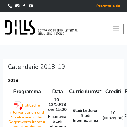
Prenota aule
Calendario 2018-19
2018
Programma
Data
Curriculum/a*
Crediti
10-
12/10/18
Politische
ore 15.00
Studi Letterari
Interventionen und
10
Studi
C
Biblioteca
Spielräume in der
(convegno)
Internazionali
Studi
Gegenwartsliteratur
Letterari e
von Autorinnen