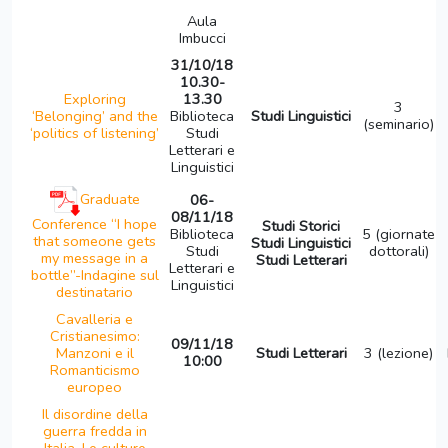
Aula
Imbucci
31/10/18
10.30-
Exploring
13.30
3
‘Belonging’ and the
Biblioteca
Studi Linguistici
(seminario)
‘politics of listening’
Studi
Letterari e
Linguistici
Graduate
06-
08/11/18
Conference “I hope
Studi Storici
Biblioteca
5 (giornate
that someone gets
Studi Linguistici
Studi
dottorali)
my message in a
Studi Letterari
Letterari e
bottle”-Indagine sul
Linguistici
destinatario
Cavalleria e
Cristianesimo:
09/11/18
Manzoni e il
Studi Letterari
3 (lezione)
10:00
Romanticismo
europeo
Il disordine della
guerra fredda in