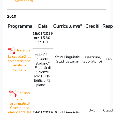
Settecento
2019
Programma
Data
Curriculum/a*
Crediti
Resp
15/01/2019
ore 15.30-
19.00
I lincei per
Aula P1 -
la scuola/2-La
Studi Linguistici
3 (lezione,
"Guido
Fabi
comprensione:
Studi Letterari
laboratorio)
Sodano”
analisi e
Facoltà di
verifiche
Scienze
MM.FF.NN.
Edificio F3,
piano-1
Dall’uso
alla
grammatica/
Grammatica
3+3
Claudi
emergente tra
24/01/2019
Studi Linguistici