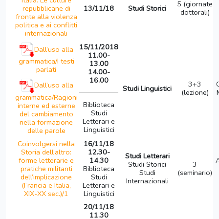
Italia. Le culture
5 (giornate
repubblicane di
13/11/18
Studi Storici
dottorali)
fronte alla violenza
politica e ai conflitti
internazionali
15/11/2018
Dall’uso alla
11.00-
grammatica/I testi
13.00
parlati
14.00-
16.00
3+3
Dall’uso alla
Studi Linguistici
(lezione)
grammatica/Ragioni
Biblioteca
interne ed esterne
Studi
del cambiamento
Letterari e
nella formazione
Linguistici
delle parole
Coinvolgersi nella
16/11/18
Storia dell’altro:
12.30-
Studi Letterari
forme letterarie e
14.30
A
Studi Storici
3
pratiche militanti
Biblioteca
Studi
(seminario)
dell’implicazione
Studi
Internazionali
(Francia e Italia,
Letterari e
XIX-XX sec.)/1
Linguistici
20/11/18
11.30