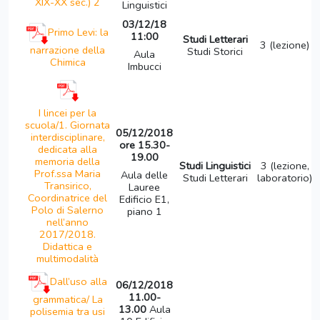
XIX-XX sec.) 2
Linguistici
03/12/18
Primo Levi: la
11:00
Studi Letterari
3 (lezione)
narrazione della
Studi Storici
Aula
Chimica
Imbucci
I lincei per la
scuola/1. Giornata
05/12/2018
interdisciplinare,
ore 15.30-
dedicata alla
19.00
memoria della
Studi Linguistici
3 (lezione,
Prof.ssa Maria
Aula delle
Studi Letterari
laboratorio)
Transirico,
Lauree
Coordinatrice del
Edificio E1,
Polo di Salerno
piano 1
nell’anno
2017/2018.
Didattica e
multimodalità
Dall’uso alla
06/12/2018
11.00-
grammatica/ La
13.00
Aula
polisemia tra usi