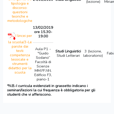
(lezione)
Miria
tipologia e
discorso:
questioni
teoriche e
metodologiche
13/02/2019
ore 15.30-
I lincei per
19.00
la scuola/3-Le
parole dai
Aula P1 -
testi:
Studi Linguistici
3 (lezione,
"Guido
Fabi
competenza
Studi Letterari
laboratorio)
Sodano”
lessicale e
Facoltà di
strumenti
Scienze
didattici per la
MM.FF.NN.
scuola
Edificio F3,
piano-1
*N.B.-I curricula evidenziati in grassetto indicano i
seminari/lezioni la cui frequenza è obbligatoria per gli
studenti che vi afferiscono.