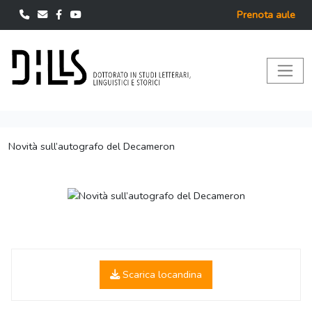
Prenota aule
Novità sull’autografo del Decameron
Scarica locandina