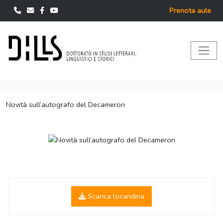
Prenota aule
Novità sull’autografo del Decameron
Scarica locandina