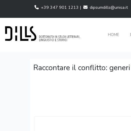
+39 347 901 1213 |
dipsumdills@unisa.it
HOME
Raccontare il conflitto: gene