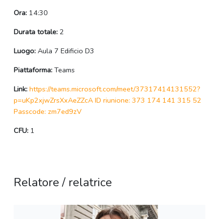
Ora:
14:30
Durata totale:
2
Luogo:
Aula 7 Edificio D3
Piattaforma:
Teams
Link:
https://teams.microsoft.com/meet/37317414131552?
p=uKp2xjwZrsXxAeZZcA ID riunione: 373 174 141 315 52
Passcode: zm7ed9zV
CFU:
1
Relatore / relatrice