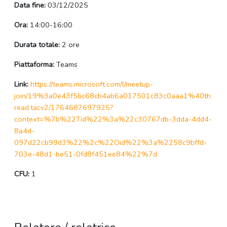
Data fine:
03/12/2025
Ora:
14:00-16:00
Durata totale:
2 ore
Piattaforma:
Teams
Link:
https://teams.microsoft.com/l/meetup-
join/19%3a0e43f5bc68cb4ab6a017501c83c0aaa1%40th
read.tacv2/1764687697925?
context=%7b%22Tid%22%3a%22c30767db-3dda-4dd4-
8a4d-
097d22cb99d3%22%2c%22Oid%22%3a%2258c9bffd-
703e-48d1-be51-0fd8f451ee84%22%7d
CFU:
1