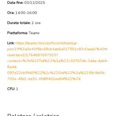
Data fine:
03/12/2025
Ora:
14:00-16:00
Durata totale:
2 ore
Piattaforma:
Teams
Link:
https://teams.microsoft.com/l/meetup-
join/19%3a0e43f5bc68cb4ab6a017501c83c0aaa1%40th
read.tacv2/1764687697925?
context=%7b%22Tid%22%3a%22c30767db-3dda-4dd4-
8a4d-
097d22cb99d3%22%2c%22Oid%22%3a%2258c9bffd-
703e-48d1-be51-0fd8f451ee84%22%7d
CFU:
1