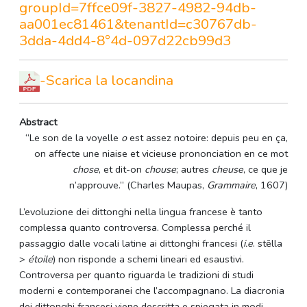
groupId=7ffce09f-3827-4982-94db-
aa001ec81461&tenantId=c30767db-
3dda-4dd4-8°4d-097d22cb99d3
-Scarica la locandina
Abstract
“Le son de la voyelle
o
est assez notoire: depuis peu en ça,
on affecte une niaise et vicieuse prononciation en ce mot
chose
, et dit-on
chouse
; autres
cheuse
, ce que je
n’approuve.” (Charles Maupas,
Grammaire
, 1607)
L’evoluzione dei dittonghi nella lingua francese è tanto
complessa quanto controversa. Complessa perché il
passaggio dalle vocali latine ai dittonghi francesi (
i.e
. stēlla
>
étoile
) non risponde a schemi lineari ed esaustivi.
Controversa per quanto riguarda le tradizioni di studi
moderni e contemporanei che l’accompagnano. La diacronia
dei dittonghi francesi viene descritta e spiegata in modi