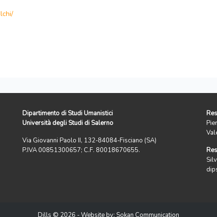
lchi/
Dipartimento di Studi Umanistici
Res
Università degli Studi di Salerno
Pie
Val
Via Giovanni Paolo II, 132-84084-Fisciano (SA)
P.IVA 00851300657; C.F. 80018670655.
Res
Silv
dip
Dills © 2026 - Website by:
Sokan Communication