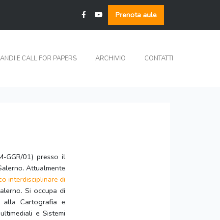
Prenota aule
ANDI E CALL FOR PAPERS
ARCHIVIO
CONTATTI
(M-GGR/01) presso il
i Salerno. Attualmente
o interdisciplinare di
Salerno. Si occupa di
o alla Cartografia e
ltimediali e Sistemi