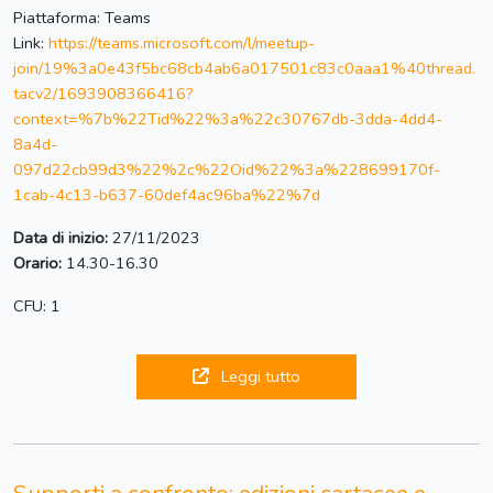
Piattaforma: Teams
Link:
https://teams.microsoft.com/l/meetup-
join/19%3a0e43f5bc68cb4ab6a017501c83c0aaa1%40thread.
tacv2/1693908366416?
context=%7b%22Tid%22%3a%22c30767db-3dda-4dd4-
8a4d-
097d22cb99d3%22%2c%22Oid%22%3a%228699170f-
1cab-4c13-b637-60def4ac96ba%22%7d
Data di inizio:
27/11/2023
Orario:
14.30-16.30
CFU: 1
Leggi tutto