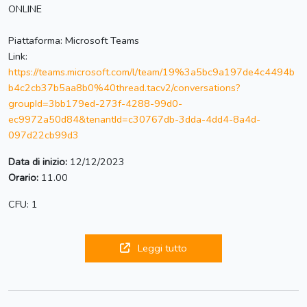
ONLINE
Piattaforma: Microsoft Teams
Link:
https://teams.microsoft.com/l/team/19%3a5bc9a197de4c4494b
b4c2cb37b5aa8b0%40thread.tacv2/conversations?
groupId=3bb179ed-273f-4288-99d0-
ec9972a50d84&tenantId=c30767db-3dda-4dd4-8a4d-
097d22cb99d3
Data di inizio:
12/12/2023
Orario:
11.00
CFU: 1
Leggi tutto