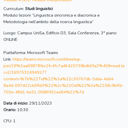
Curriculum:
Studi linguistici
Modulo lezioni “Linguistica sincronica e diacronica e
Metodologia nell’ambito della ricerca linguistica“
Luogo: Campus UniSa, Edificio D3, Sala Conferenze, 3° piano
ONLINE
Piattaforma: Microsoft Teams
Link:
https://teams.microsoft.com/l/meetup-
join/19%3aa69878fec2fc4fc7ad6420738bdb0fa2%40thread.ta
cv2/1697532494927?
context=%7b%22Tid%22%3a%22c30767db-3dda-4dd4-
8a4d-097d22cb99d3%22%2c%22Oid%22%3a%2258c9bffd-
703e-48d1-be51-0fd8f451ee84%22%7d
Data di inizio:
29/11/2023
Orario:
10:30
CFU: 1