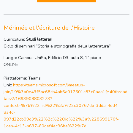
Mérimée et l'écriture de l'Histoire
Curriculum:
Studi letterari
Ciclo di seminari “Storia e storiografia della letteratura“
Luogo: Campus UniSa, Edificio D3, aula 8, 1° piano
ONLINE
Piattaforma: Teams
Link:
https://teams.microsoft.com/l/meetup-
join/19%3a0e43f5bc68cb4ab6a017501c83c0aaa1%40thread.
tacv2/1693908803273?
context=%7b%22Tid%22%3a%22c30767db-3dda-4dd4-
8a4d-
097d22cb99d3%22%2c%22Oid%22%3a%228699170f-
1cab-4c13-b637-60def4ac96ba%22%7d