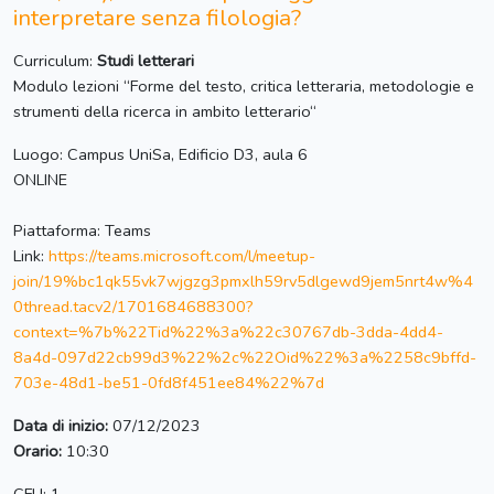
interpretare senza filologia?
Curriculum:
Studi letterari
Modulo lezioni “Forme del testo, critica letteraria, metodologie e
strumenti della ricerca in ambito letterario“
Luogo: Campus UniSa, Edificio D3, aula 6
ONLINE
Piattaforma: Teams
Link:
https://teams.microsoft.com/l/meetup-
join/19%bc1qk55vk7wjgzg3pmxlh59rv5dlgewd9jem5nrt4w%4
0thread.tacv2/1701684688300?
context=%7b%22Tid%22%3a%22c30767db-3dda-4dd4-
8a4d-097d22cb99d3%22%2c%22Oid%22%3a%2258c9bffd-
703e-48d1-be51-0fd8f451ee84%22%7d
Data di inizio:
07/12/2023
Orario:
10:30