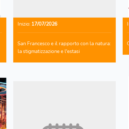
Inizio:
17/07/2026
I
San Francesco e il rapporto con la natura:
la stigmatizzazione e l'estasi