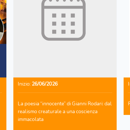
Inizio:
26/06/2026
I
La poesia “innocente” di Gianni Rodari: dal
realismo creaturale a una coscienza
immacolata