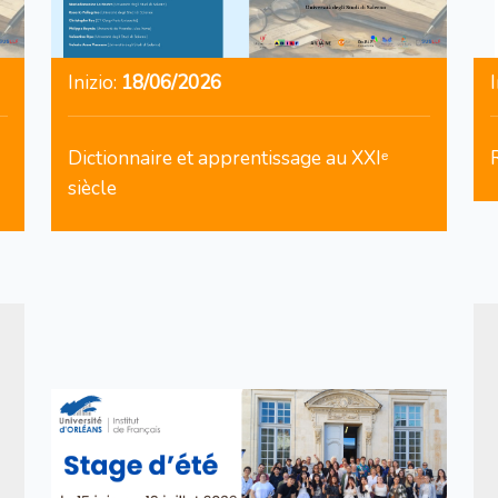
Inizio:
18/06/2026
I
Dictionnaire et apprentissage au XXIᵉ
siècle