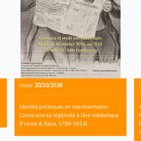
Inizio:
20/10/2026
I
Identité politiques en représentation.
Construire sa légitimité à l’ère médiatique
f
(France & Italie, 1789-1914)