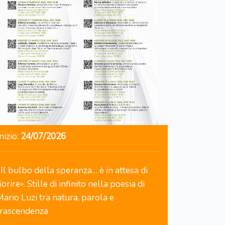
nizio:
24/07/2026
«Il bulbo della speranza… è in attesa di
iorire». Stille di infinito nella poesia di
Mario Luzi tra natura, parola e
trascendenza