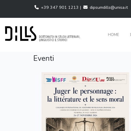
+39 347 901 1213 |
dipsumdills@unisa.it
HOME
Eventi