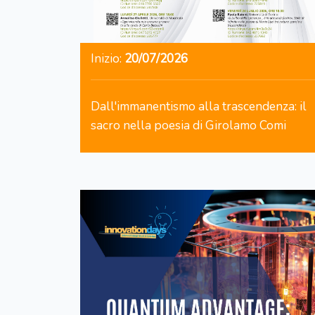
Inizio:
20/07/2026
Dall'immanentismo alla trascendenza: il
sacro nella poesia di Girolamo Comi